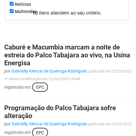
Notícias
FUNES
Planejamento, Orçamento e Gestão
Multimídia
10
itens atendem ao seu critério.
FUNESC
Procuradoria Geral do Estado
IMEQ
Representação Institucional
Caburé e Macumbia marcam a noite de
IASS
Saúde
estreia do Palco Tabajara ao vivo, na Usina
IPHAEP
Segurança e Defesa Social
Energisa
por
Gabrielly Alencar de Queiroga Rodrigues
publicado
em 22/03/2023
JUCEP
Turismo e Desenvolvimento Econômico
—
última modificação
em 22/03/2023 16h48
LIFESA
registrado em:
EPC
LOTEP
Programação do Palco Tabajara sofre
Ouvidoria Geral do Estado
alteração
por
Gabrielly Alencar de Queiroga Rodrigues
publicado
em 23/03/2023
PAP
registrado em:
EPC