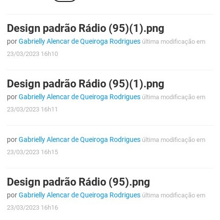
PBGÁS
Design padrão Rádio (95)(1).png
PB Saúde
por
Gabrielly Alencar de Queiroga Rodrigues
última modificação
em
PBTUR
23/03/2023 16h10
PBPREV
Design padrão Rádio (95)(1).png
Projeto Cooperar
por
Gabrielly Alencar de Queiroga Rodrigues
última modificação
em
23/03/2023 16h11
PROCASE
PROCON
por
Gabrielly Alencar de Queiroga Rodrigues
última modificação
em
23/03/2023 16h15
Polícia Militar
Polícia Civil
Design padrão Rádio (95).png
por
Gabrielly Alencar de Queiroga Rodrigues
última modificação
em
Rádio Tabajara
23/03/2023 16h16