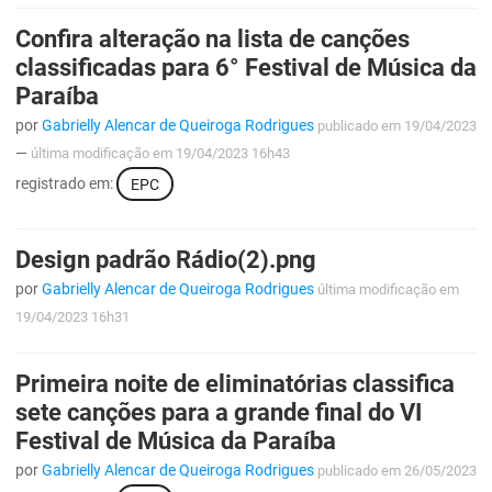
SUDEMA
Confira alteração na lista de canções
SUPLAN
classificadas para 6° Festival de Música da
Paraíba
UEPB
por
Gabrielly Alencar de Queiroga Rodrigues
publicado
em 19/04/2023
—
última modificação
em 19/04/2023 16h43
registrado em:
EPC
Design padrão Rádio(2).png
por
Gabrielly Alencar de Queiroga Rodrigues
última modificação
em
19/04/2023 16h31
Primeira noite de eliminatórias classifica
sete canções para a grande final do VI
Festival de Música da Paraíba
por
Gabrielly Alencar de Queiroga Rodrigues
publicado
em 26/05/2023