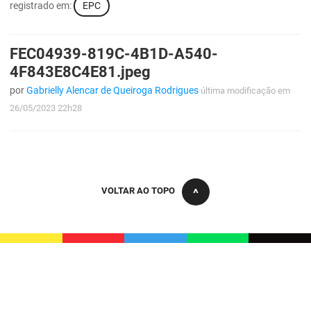
registrado em:
EPC
FEC04939-819C-4B1D-A540-
4F843E8C4E81.jpeg
por
Gabrielly Alencar de Queiroga Rodrigues
última modificação
em
26/05/2023 22h28
VOLTAR AO TOPO