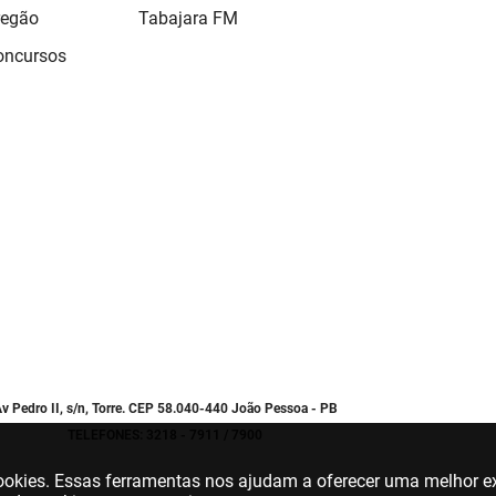
regão
Tabajara FM
Concursos
v Pedro II, s/n, Torre. CEP 58.040-440 João Pessoa - PB
TELEFONES: 3218 - 7911 / 7900
 cookies. Essas ferramentas nos ajudam a oferecer uma melhor ex