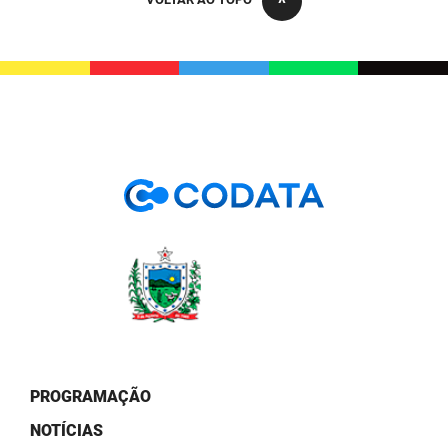
PBGÁS
PB Saúde
PBTUR
PBPREV
Projeto Cooperar
PROCASE
PROCON
Polícia Militar
Polícia Civil
PROGRAMAÇÃO
Rádio Tabajara
NOTÍCIAS