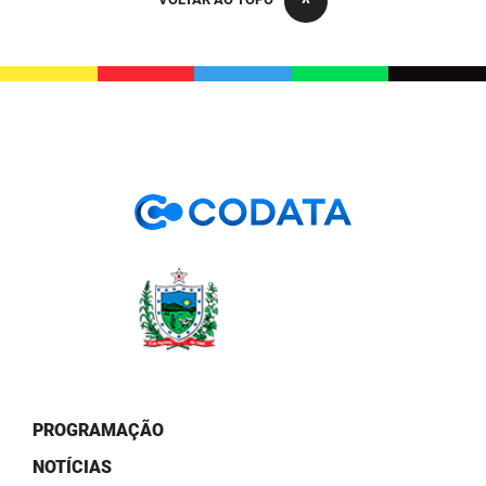
PBGÁS
PB Saúde
PBTUR
PBPREV
Projeto Cooperar
PROCASE
PROCON
Polícia Militar
Polícia Civil
PROGRAMAÇÃO
Rádio Tabajara
NOTÍCIAS