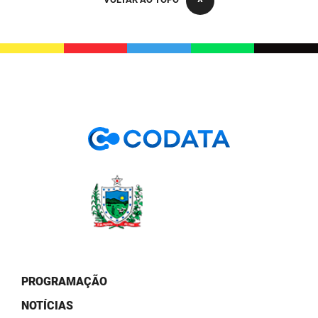
PBGÁS
PB Saúde
PBTUR
PBPREV
Projeto Cooperar
PROCASE
PROCON
Polícia Militar
Polícia Civil
PROGRAMAÇÃO
Rádio Tabajara
NOTÍCIAS