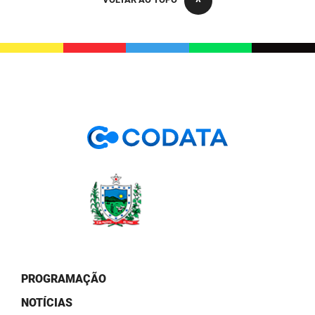
PBGÁS
PB Saúde
PBTUR
PBPREV
Projeto Cooperar
PROCASE
PROCON
Polícia Militar
Polícia Civil
PROGRAMAÇÃO
Rádio Tabajara
NOTÍCIAS