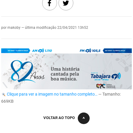
DER
Desenvolvimento e da Articulação Municipal
DETRAN
Desenvolvimento Humano
por
makoby
—
última modificação
22/04/2021 13h52
EMPAER
Educação
ESPEP
Empreender
EPC
Secretaria de Fazenda
FAC
Secretaria de Governo
Fapesq
Infraestrutura e dos Recursos Hídricos
Clique para ver a imagem no tamanho completo…
—
Tamanho
:
Fundação Casa de José Américo
Juventude, Esporte e Lazer
669KB
FUNAD
Meio Ambiente e Sustentabilidade
VOLTAR AO TOPO
FUNDAC
Mulher e da Diversidade Humana