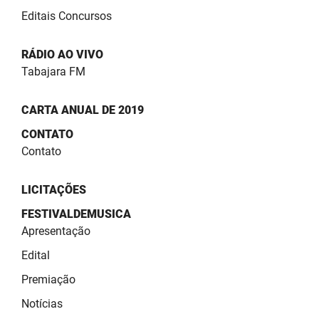
PBGÁS
Editais Concursos
PB Saúde
RÁDIO AO VIVO
Tabajara FM
PBTUR
PBPREV
CARTA ANUAL DE 2019
CONTATO
Projeto Cooperar
Contato
PROCASE
LICITAÇÕES
PROCON
FESTIVALDEMUSICA
Polícia Militar
Apresentação
Edital
Polícia Civil
Premiação
Rádio Tabajara
Notícias