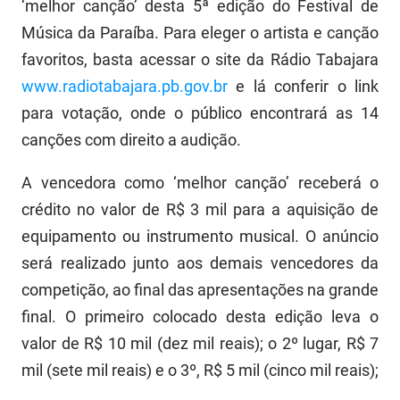
‘melhor canção’ desta 5ª edição do Festival de
FUNES
Planejamento, Orçamento e Gestão
Música da Paraíba. Para eleger o artista e canção
favoritos, basta acessar o site da Rádio Tabajara
FUNESC
Procuradoria Geral do Estado
www.radiotabajara.pb.gov.br
e lá conferir o link
IMEQ
Representação Institucional
para votação, onde o público encontrará as 14
IASS
Saúde
canções com direito a audição.
IPHAEP
Segurança e Defesa Social
A vencedora como ‘melhor canção’ receberá o
crédito no valor de R$ 3 mil para a aquisição de
JUCEP
Turismo e Desenvolvimento Econômico
equipamento ou instrumento musical. O anúncio
LIFESA
será realizado junto aos demais vencedores da
competição, ao final das apresentações na grande
LOTEP
final. O primeiro colocado desta edição leva o
Ouvidoria Geral do Estado
valor de R$ 10 mil (dez mil reais); o 2º lugar, R$ 7
mil (sete mil reais) e o 3º, R$ 5 mil (cinco mil reais);
PAP