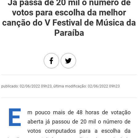
Já passa de 20 mil o número de
DER
Desenvolvimento e da Articulação Municipal
votos para escolha da melhor
canção do V Festival de Música da
DETRAN
Desenvolvimento Humano
Paraíba
EMPAER
Educação
ESPEP
Empreender
EPC
Secretaria de Fazenda
FAC
Secretaria de Governo
publicado
:
02/06/2022 09h23
,
última modificação
:
02/06/2022 09h23
Fapesq
Infraestrutura e dos Recursos Hídricos
Fundação Casa de José Américo
Juventude, Esporte e Lazer
E
m pouco mais de 48 horas de votação
FUNAD
Meio Ambiente e Sustentabilidade
aberta já passou de 20 mil o número de
votos computados para a escolha da
FUNDAC
Mulher e da Diversidade Humana