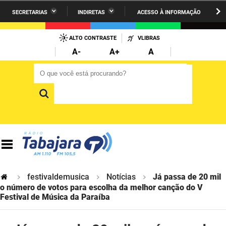
SECRETARIAS
INDIRETAS
ACESSO À INFORMAÇÃO
A União
Administração
IR
PARA
ALTO CONTRASTE
VLIBRAS
AESA
Administração Penitenciária
O
A-
A+
A
CONTEÚDO
ARPB
Agricultura Familiar e Desenvolvimento do Semiárido
O que você está procurando?
O que você está procurando?
Agevisa
Casa Civil do Governador
Cagepa
Casa Militar do Governador
Cehap
Ciência, Tecnologia, Inovação e Ensino Superior
Cinep
Comunicação Institucional
Codata
Controladoria Geral do Estado
festivaldemusica
Notícias
Já passa de 20 mil
o número de votos para escolha da melhor canção do V
Companhia Docas
Festival de Música da Paraíba
Cultura
Corpo de Bombeiros
Desenvolvimento da Agropecuária e Pesca