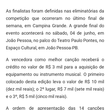
PBGÁS
As finalistas foram definidas nas eliminatórias da
PB Saúde
competição que ocorreram no último final de
PBTUR
semana, em Campina Grande. A grande final do
evento acontecerá no sábado, 04 de junho, em
PBPREV
João Pessoa, no palco do Teatro Paulo Pontes, no
Projeto Cooperar
Espaço Cultural, em João Pessoa-PB.
PROCASE
A vencedora como melhor canção receberá o
crédito no valor de R$ 3 mil para a aquisição de
PROCON
equipamento ou instrumento musical. O primeiro
Polícia Militar
colocado desta edição leva o valor de R$ 10 mil
(dez mil reais); o 2º lugar, R$ 7 mil (sete mil reais)
Polícia Civil
e o 3º, R$ 5 mil (cinco mil reais).
Rádio Tabajara
A ordem de apresentação das 14 canções