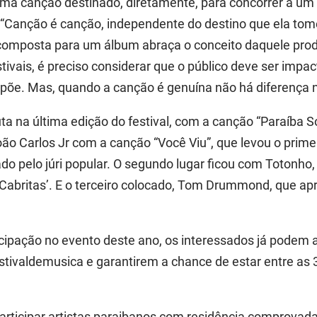
a canção destinado, diretamente, para concorrer a um f
 “Canção é canção, independente do destino que ela tome
omposta para um álbum abraça o conceito daquele prod
stivais, é preciso considerar que o público deve ser impa
õe. Mas, quando a canção é genuína não há diferença n
ta na última edição do festival, com a canção “Paraíba S
João Carlos Jr com a canção “Você Viu”, que levou o prim
ado pelo júri popular. O segundo lugar ficou com Totonh
s Cabritas’. E o terceiro colocado, Tom Drummond, que a
ticipação no evento deste ano, os interessados já podem 
tivaldemusica e garantirem a chance de estar entre as 
rticipar artistas paraibanos com residência comprovada 