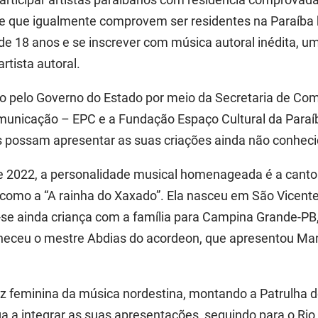
sde que igualmente comprovem ser residentes na Paraíba
 de 18 anos e se inscrever com música autoral inédita, u
rtista autoral.
zado pelo Governo do Estado por meio da Secretaria de Co
unicação – EPC e a Fundação Espaço Cultural da Paraíb
s possam apresentar as suas criações ainda não conheci
 2022, a personalidade musical homenageada é a canto
 como a “A rainha do Xaxado”. Ela nasceu em São Vicente 
 ainda criança com a família para Campina Grande-PB, n
heceu o mestre Abdias do acordeon, que apresentou Mari
 voz feminina da música nordestina, montando a Patrulha
a a integrar as suas apresentações, seguindo para o Rio 