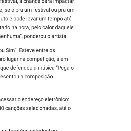
estival, a chance para impactar
, se é pra um festival ou pra um
uto e pode levar um tempo até
ctado na hora, pelo calor daquele
enhuma”, ponderou o artista.
ou Sim”. Esteve entre os
eiro lugar na competição, além
o, que defendeu a música “Pega o
presentou a composição
acessar o endereço eletrônico:
30 canções selecionadas, até o
no território estadual ou