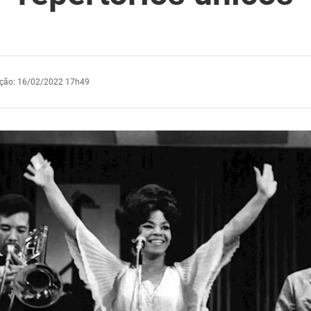
ação
:
16/02/2022 17h49