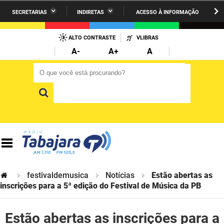
SECRETARIAS
INDIRETAS
ACESSO À INFORMAÇÃO
A União
Administração
IR
PARA
ALTO CONTRASTE
VLIBRAS
AESA
Administração Penitenciária
O
A-
A+
A
CONTEÚDO
ARPB
Agricultura Familiar e Desenvolvimento do Semiárido
O que você está procurando?
O que você está procurando?
Agevisa
Casa Civil do Governador
Cagepa
Casa Militar do Governador
Cehap
Ciência, Tecnologia, Inovação e Ensino Superior
Cinep
Comunicação Institucional
Codata
Controladoria Geral do Estado
festivaldemusica
Notícias
Estão abertas as
inscrições para a 5ª edição do Festival de Música da PB
Companhia Docas
Cultura
Estão abertas as inscrições para a
Corpo de Bombeiros
Desenvolvimento da Agropecuária e Pesca