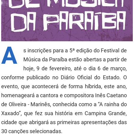
FUNES
Planejamento, Orçamento e Gestão
FUNESC
Procuradoria Geral do Estado
IMEQ
Representação Institucional
A
IASS
Saúde
s inscrições para a 5ª edição do Festival de
Música da Paraíba estão abertas a partir de
IPHAEP
Segurança e Defesa Social
hoje, 9 de fevereiro, até o dia 6 de março,
JUCEP
Turismo e Desenvolvimento Econômico
conforme publicado no Diário Oficial do Estado.
O
LIFESA
evento, que acontecerá de forma híbrida, este ano,
homenageará a cantora e compositora Inês Caetano
LOTEP
de Oliveira - Marinês, conhecida como a “A rainha do
Ouvidoria Geral do Estado
Xaxado”, que fez sua história em Campina Grande,
cidade que abrigará as primeiras apresentações das
PAP
30 canções selecionadas.