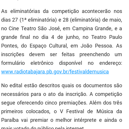
PBGÁS
As eliminatórias da competição acontecerão nos
PB Saúde
dias 27 (1ª eliminatória) e 28 (eliminatória) de maio,
no Cine Teatro São José, em Campina Grande, e a
PBTUR
grande final no dia 4 de junho, no Teatro Paulo
PBPREV
Pontes, do Espaço Cultural, em João Pessoa. As
inscrições devem ser feitas preenchendo um
Projeto Cooperar
formulário eletrônico disponível no endereço:
PROCASE
www.radiotabajara.pb.gov.br/festivaldemusica
PROCON
No edital estão descritos quais os documentos são
Polícia Militar
necessários para o ato da inscrição. A competição
segue oferecendo cinco premiações. Além dos três
Polícia Civil
primeiros colocados, o V Festival de Música da
Rádio Tabajara
Paraíba vai premiar o melhor intérprete e ainda o
mais votado do público pela internet.