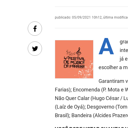
publicado
:
05/09/2021 10h12
,
última modific
A
gra
int
já 
escolher a m
Garantiram va
Farias); Encomenda (P. Mota e W
Não Quer Calar (Hugo César / L
(Laíz de Oyá); Desgoverno (Tom
Brasil); Bandeira (Alcides Praze