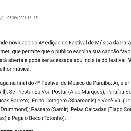
ação
:
06/09/2021 16h15
nde novidade da 4ª edição do Festival de Música da Para
ernet, que permite que o público escolha sua canção favor
está aberta e pode ser acessada aqui no site do festival.
V
elhor música.
ga na final do 4º Festival de Música da Paraíba: Ar, é ar 
ill); Se Prestar Eu Vou Postar (Aldo Marques); Paraíba S
ucas Barreto); Fruto Coragem (Sinamonis) e
Você Viu
(Joã
 Drummond); Pássaro (Samir); Pelas Calçadas (Tiago Sot
res) e Pega o Beco (Totonho).