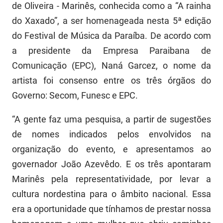
de Oliveira - Marinês, conhecida como a “A rainha
PBGÁS
do Xaxado”, a ser homenageada nesta 5ª edição
PB Saúde
do Festival de Música da Paraíba. De acordo com
a presidente da Empresa Paraibana de
PBTUR
Comunicação (EPC), Naná Garcez, o nome da
PBPREV
artista foi consenso entre os três órgãos do
Projeto Cooperar
Governo: Secom, Funesc e EPC.
PROCASE
“A gente faz uma pesquisa, a partir de sugestões
de nomes indicados pelos envolvidos na
PROCON
organização do evento, e apresentamos ao
Polícia Militar
governador João Azevêdo. E os três apontaram
Marinês pela representatividade, por levar a
Polícia Civil
cultura nordestina para o âmbito nacional. Essa
Rádio Tabajara
era a oportunidade que tínhamos de prestar nossa