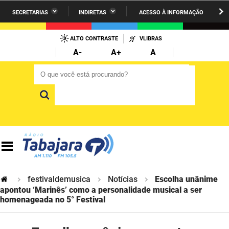
SECRETARIAS
INDIRETAS
ACESSO À INFORMAÇÃO
A União
Administração
IR
PARA
ALTO CONTRASTE
VLIBRAS
AESA
Administração Penitenciária
O
A-
A+
A
CONTEÚDO
ARPB
Agricultura Familiar e Desenvolvimento do Semiárido
O que você está procurando?
O que você está procurando?
Agevisa
Casa Civil do Governador
Cagepa
Casa Militar do Governador
Cehap
Ciência, Tecnologia, Inovação e Ensino Superior
Cinep
Comunicação Institucional
Codata
Controladoria Geral do Estado
festivaldemusica
Notícias
Escolha unânime
apontou ‘Marinês’ como a personalidade musical a ser
Companhia Docas
homenageada no 5° Festival
Cultura
Corpo de Bombeiros
Desenvolvimento da Agropecuária e Pesca