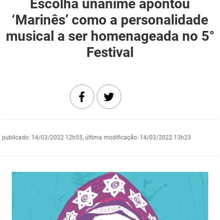
Escolha unânime apontou
DER
Desenvolvimento e da Articulação Municipal
‘Marinês’ como a personalidade
musical a ser homenageada no 5°
DETRAN
Desenvolvimento Humano
Festival
EMPAER
Educação
ESPEP
Empreender
EPC
Secretaria de Fazenda
FAC
Secretaria de Governo
publicado
:
14/03/2022 12h55
,
última modificação
:
14/03/2022 13h23
Fapesq
Infraestrutura e dos Recursos Hídricos
Fundação Casa de José Américo
Juventude, Esporte e Lazer
FUNAD
Meio Ambiente e Sustentabilidade
FUNDAC
Mulher e da Diversidade Humana