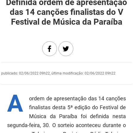
Definida ordem de apresentação
DER
Desenvolvimento e da Articulação Municipal
das 14 canções finalistas do V
Festival de Música da Paraíba
DETRAN
Desenvolvimento Humano
EMPAER
Educação
ESPEP
Empreender
EPC
Secretaria de Fazenda
publicado
:
02/06/2022 09h22
,
última modificação
:
02/06/2022 09h22
FAC
Secretaria de Governo
Fapesq
Infraestrutura e dos Recursos Hídricos
A
ordem de apresentação das 14 canções
Fundação Casa de José Américo
Juventude, Esporte e Lazer
finalistas desta 5ª edição do Festival de
FUNAD
Meio Ambiente e Sustentabilidade
Música da Paraíba foi definida nesta
segunda-feira, 30. O sorteio aconteceu durante o
FUNDAC
Mulher e da Diversidade Humana