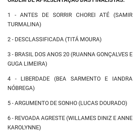
PBGÁS
1 - ANTES DE SORRIR CHOREI ATÉ (SAMIR
PB Saúde
TURMALINA)
PBTUR
2 - DESCLASSIFICADA (TITÁ MOURA)
PBPREV
3 - BRASIL DOS ANOS 20 (RUANNA GONÇALVES E
Projeto Cooperar
GUGA LIMEIRA)
PROCASE
4 - LIBERDADE (BEA SARMENTO E IANDRA
PROCON
NÓBREGA)
Polícia Militar
5 - ARGUMENTO DE SONHO (LUCAS DOURADO)
Polícia Civil
6 - REVOADA AGRESTE (WILLAMES DINIZ E ANNE
KAROLYNNE)
Rádio Tabajara