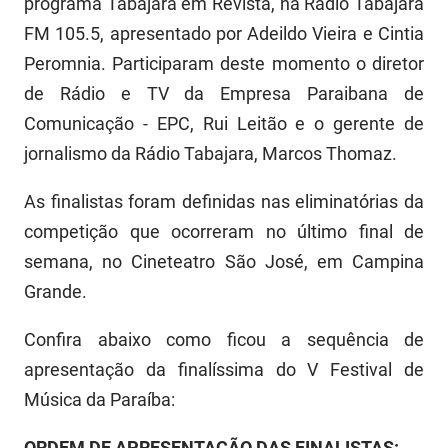
programa Tabajara em Revista, na Rádio Tabajara
FUNES
Planejamento, Orçamento e Gestão
FM 105.5, apresentado por Adeildo Vieira e Cintia
Peromnia. Participaram deste momento o diretor
FUNESC
Procuradoria Geral do Estado
de Rádio e TV da Empresa Paraibana de
IMEQ
Representação Institucional
Comunicação - EPC, Rui Leitão e o gerente de
jornalismo da Rádio Tabajara, Marcos Thomaz.
IASS
Saúde
IPHAEP
Segurança e Defesa Social
As finalistas foram definidas nas eliminatórias da
competição que ocorreram no último final de
JUCEP
Turismo e Desenvolvimento Econômico
semana, no Cineteatro São José, em Campina
LIFESA
Grande.
LOTEP
Confira abaixo como ficou a sequência de
apresentação da finalíssima do V Festival de
Ouvidoria Geral do Estado
Música da Paraíba:
PAP
ORDEM DE APRESENTAÇÃO DAS FINALISTAS: