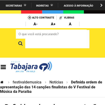
SECRETARIAS
INDIRETAS
ACESSO À INFORMAÇÃO
A União
Administração
IR
PARA
ALTO CONTRASTE
VLIBRAS
AESA
Administração Penitenciária
O
A-
A+
A
CONTEÚDO
ARPB
Agricultura Familiar e Desenvolvimento do Semiárido
O que você está procurando?
O que você está procurando?
Agevisa
Casa Civil do Governador
Cagepa
Casa Militar do Governador
Cehap
Ciência, Tecnologia, Inovação e Ensino Superior
Cinep
Comunicação Institucional
Codata
Controladoria Geral do Estado
festivaldemusica
Notícias
Definida ordem de
apresentação das 14 canções finalistas do V Festival de
Companhia Docas
Música da Paraíba
Cultura
Corpo de Bombeiros
Desenvolvimento da Agropecuária e Pesca