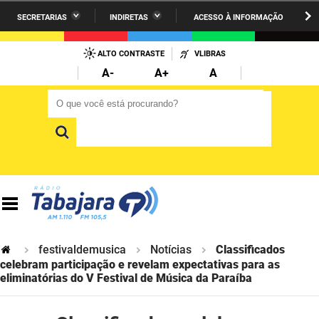
SECRETARIAS
INDIRETAS
ACESSO À INFORMAÇÃO
A União
Administração
IR
PARA
ALTO CONTRASTE
VLIBRAS
AESA
Administração Penitenciária
O
A-
A+
A
CONTEÚDO
ARPB
Agricultura Familiar e Desenvolvimento do Semiárido
O que você está procurando?
O que você está procurando?
Agevisa
Casa Civil do Governador
Cagepa
Casa Militar do Governador
Cehap
Ciência, Tecnologia, Inovação e Ensino Superior
Cinep
Comunicação Institucional
Codata
Controladoria Geral do Estado
festivaldemusica
Notícias
Classificados
celebram participação e revelam expectativas para as
Companhia Docas
eliminatórias do V Festival de Música da Paraíba
Cultura
Corpo de Bombeiros
Desenvolvimento da Agropecuária e Pesca