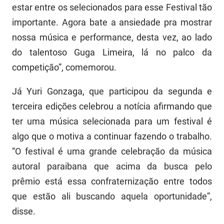
estar entre os selecionados para esse Festival tão
PBGÁS
importante. Agora bate a ansiedade pra mostrar
PB Saúde
nossa música e performance, desta vez, ao lado
PBTUR
do talentoso Guga Limeira, lá no palco da
competição”, comemorou.
PBPREV
Já Yuri Gonzaga, que participou da segunda e
Projeto Cooperar
terceira edições celebrou a notícia afirmando que
PROCASE
ter uma música selecionada para um festival é
algo que o motiva a continuar fazendo o trabalho.
PROCON
“O festival é uma grande celebração da música
Polícia Militar
autoral paraibana que acima da busca pelo
prêmio está essa confraternização entre todos
Polícia Civil
que estão ali buscando aquela oportunidade”,
Rádio Tabajara
disse.