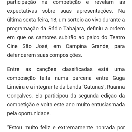
participação na competição e revelam as
FUNES
Planejamento, Orçamento e Gestão
expectativas sobre suas apresentações. Na
última sexta-feira, 18, um sorteio ao vivo durante a
FUNESC
Procuradoria Geral do Estado
programação da Rádio Tabajara, definiu a ordem
IMEQ
Representação Institucional
em que os cantores subirão ao palco do Teatro
IASS
Saúde
Cine São José, em Campina Grande, para
defenderem suas composições.
IPHAEP
Segurança e Defesa Social
Entre as canções classificadas está uma
JUCEP
Turismo e Desenvolvimento Econômico
composição feita numa parceria entre Guga
LIFESA
Limeira e a integrante da banda ‘Gatunas’, Ruanna
Gonçalves. Ela participou da segunda edição da
LOTEP
competição e volta este ano muito entusiasmada
Ouvidoria Geral do Estado
pela oportunidade.
PAP
“Estou muito feliz e extremamente honrada por