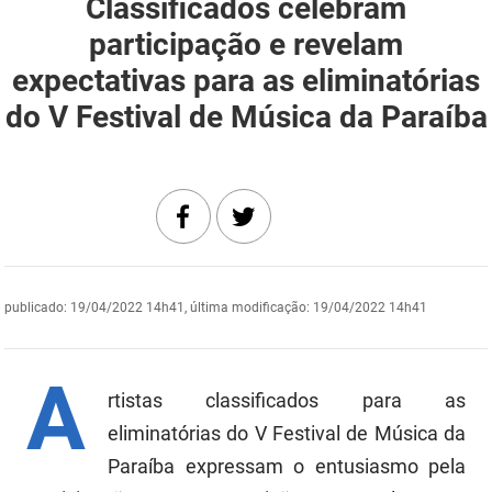
Classificados celebram
DER
Desenvolvimento e da Articulação Municipal
participação e revelam
expectativas para as eliminatórias
DETRAN
Desenvolvimento Humano
do V Festival de Música da Paraíba
EMPAER
Educação
ESPEP
Empreender
EPC
Secretaria de Fazenda
FAC
Secretaria de Governo
publicado
:
19/04/2022 14h41
,
última modificação
:
19/04/2022 14h41
Fapesq
Infraestrutura e dos Recursos Hídricos
Fundação Casa de José Américo
Juventude, Esporte e Lazer
A
rtistas classificados para as
FUNAD
Meio Ambiente e Sustentabilidade
eliminatórias do V Festival de Música da
Paraíba expressam o entusiasmo pela
FUNDAC
Mulher e da Diversidade Humana