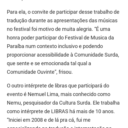
PBGÁS
Para ela, o convite de participar desse trabalho de
PB Saúde
tradução durante as apresentações das músicas
no festival foi motivo de muita alegria. “É uma
PBTUR
honra poder participar do Festival de Musica da
PBPREV
Paraíba num contexto inclusivo e podendo
Projeto Cooperar
proporcionar acessibilidade à Comunidade Surda,
que sente e se emocionada tal qual a
PROCASE
Comunidade Ouvinte”, frisou.
PROCON
O outro intérprete de libras que participará do
Polícia Militar
evento é Nemuel Lima, mais conhecido como
Nemu, pesquisador da Cultura Surda. Ele trabalha
Polícia Civil
como intérprete de LIBRAS há mais de 10 anos.
Rádio Tabajara
“Iniciei em 2008 e de lá pra cá, fui me