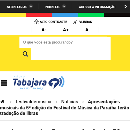
SECRETARIAS
INDIRETAS
ACESSO À INFORMAÇÃO
A União
Administração
IR
PARA
ALTO CONTRASTE
VLIBRAS
AESA
Administração Penitenciária
O
A-
A+
A
CONTEÚDO
ARPB
Agricultura Familiar e Desenvolvimento do Semiárido
O que você está procurando?
O que você está procurando?
Agevisa
Casa Civil do Governador
Cagepa
Casa Militar do Governador
Cehap
Ciência, Tecnologia, Inovação e Ensino Superior
Cinep
Comunicação Institucional
Codata
Controladoria Geral do Estado
festivaldemusica
Notícias
Apresentações
musicais da 5ª edição do Festival de Música da Paraíba terão
Companhia Docas
tradução de libras
Cultura
Corpo de Bombeiros
Desenvolvimento da Agropecuária e Pesca