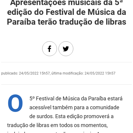
Apresentações musicais da 5ª
DER
Desenvolvimento e da Articulação Municipal
edição do Festival de Música da
Paraíba terão tradução de libras
DETRAN
Desenvolvimento Humano
EMPAER
Educação
ESPEP
Empreender
EPC
Secretaria de Fazenda
publicado
:
24/05/2022 15h57
,
última modificação
:
24/05/2022 15h57
FAC
Secretaria de Governo
Fapesq
Infraestrutura e dos Recursos Hídricos
O
5º Festival de Música da Paraíba estará
Fundação Casa de José Américo
Juventude, Esporte e Lazer
acessível também para a comunidade
FUNAD
Meio Ambiente e Sustentabilidade
de surdos. Esta edição promoverá a
tradução de libras em todos os momentos,
FUNDAC
Mulher e da Diversidade Humana