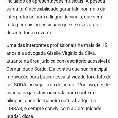
incluindo as apresentações musicais. A pessoa
FUNES
Planejamento, Orçamento e Gestão
surda terá acessibilidade garantida por meio da
interpretação para a língua de sinais, que será
FUNESC
Procuradoria Geral do Estado
feita por dois profissionais que se revezarão
IMEQ
Representação Institucional
durante todo o evento.
IASS
Saúde
Uma das intérpretes profissionais há mais de 15
IPHAEP
Segurança e Defesa Social
anos é a advogada Giselle Virginio da Silva,
atuante na área jurídica com escritório acessível à
JUCEP
Turismo e Desenvolvimento Econômico
Comunidade Surda. Ela contou que sua principal
LIFESA
motivação para buscar essa atividade foi o fato de
ser SODA, ou seja, irmã de surdo. “Por isso, desde
LOTEP
criança eu já estava inserida num contexto
Ouvidoria Geral do Estado
bilíngüe, onde de maneira natural adquiri a
LIBRAS, e sempre convivi com a Comunidade
PAP
Surda”, disse.