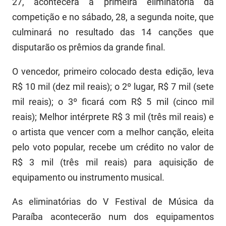
27, acontecerá a primeira eliminatória da
FUNES
Planejamento, Orçamento e Gestão
competição e no sábado, 28, a segunda noite, que
culminará no resultado das 14 canções que
FUNESC
Procuradoria Geral do Estado
disputarão os prêmios da grande final.
IMEQ
Representação Institucional
O vencedor, primeiro colocado desta edição, leva
IASS
Saúde
R$ 10 mil (dez mil reais); o 2º lugar, R$ 7 mil (sete
IPHAEP
Segurança e Defesa Social
mil reais); o 3º ficará com R$ 5 mil (cinco mil
reais); Melhor intérprete R$ 3 mil (três mil reais) e
JUCEP
Turismo e Desenvolvimento Econômico
o artista que vencer com a melhor canção, eleita
LIFESA
pelo voto popular, recebe um crédito no valor de
R$ 3 mil (três mil reais) para aquisição de
LOTEP
equipamento ou instrumento musical.
Ouvidoria Geral do Estado
As eliminatórias do V Festival de Música da
PAP
Paraíba acontecerão num dos equipamentos