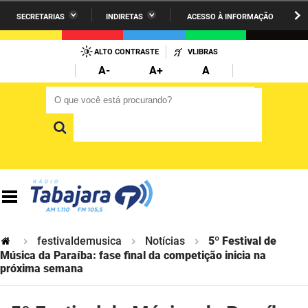
SECRETARIAS
INDIRETAS
ACESSO À INFORMAÇÃO
A União
Administração
IR
PARA
ALTO CONTRASTE
VLIBRAS
AESA
Administração Penitenciária
O
A-
A+
A
CONTEÚDO
ARPB
Agricultura Familiar e Desenvolvimento do Semiárido
O que você está procurando?
O que você está procurando?
Agevisa
Casa Civil do Governador
Cagepa
Casa Militar do Governador
Cehap
Ciência, Tecnologia, Inovação e Ensino Superior
Cinep
Comunicação Institucional
Codata
Controladoria Geral do Estado
festivaldemusica
Notícias
5º Festival de
Música da Paraíba: fase final da competição inicia na
Companhia Docas
próxima semana
Cultura
Corpo de Bombeiros
Desenvolvimento da Agropecuária e Pesca