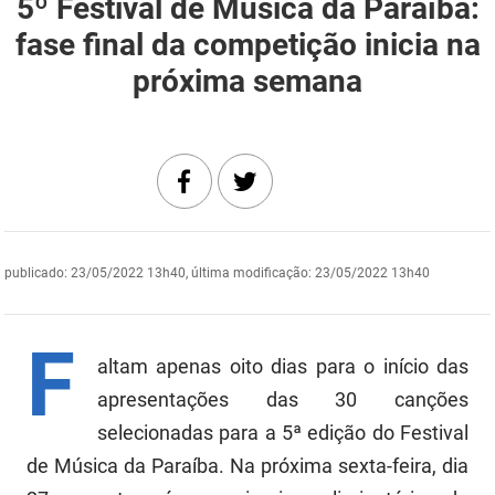
5º Festival de Música da Paraíba:
DER
Desenvolvimento e da Articulação Municipal
fase final da competição inicia na
próxima semana
DETRAN
Desenvolvimento Humano
EMPAER
Educação
ESPEP
Empreender
EPC
Secretaria de Fazenda
publicado
:
23/05/2022 13h40
,
última modificação
:
23/05/2022 13h40
FAC
Secretaria de Governo
Fapesq
Infraestrutura e dos Recursos Hídricos
F
altam apenas oito dias para o início das
Fundação Casa de José Américo
Juventude, Esporte e Lazer
apresentações das 30 canções
FUNAD
Meio Ambiente e Sustentabilidade
selecionadas para a 5ª edição do Festival
de Música da Paraíba. Na próxima sexta-feira, dia
FUNDAC
Mulher e da Diversidade Humana