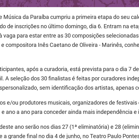
de Música da Paraíba cumpriu a primeira etapa do seu cal
o de inscrições no último domingo, dia 6. Entram na et
 à vaga para estar entre as 30 composições selecionadas
e compositora Inês Caetano de Oliveira - Marinês, conh
icipantes, após a curadoria, está prevista para o dia 7 de
il. A seleção dos 30 finalistas é feitas por curadores in
espersonalizado, sem identificação dos artistas, apenas
cos e/ou produtores musicais, organizadores de festivai
 e ano a ano para conceder ainda mais independência e 
este ano serão nos dias 27 (1ª eliminatória) e 28 (elimin
a grande final no dia 4 de junho, no Teatro Paulo Ponte