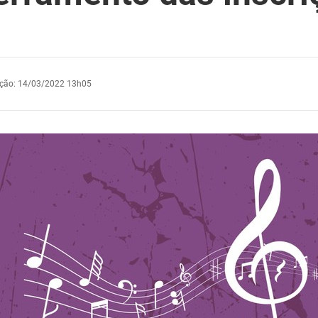
ação
:
14/03/2022 13h05