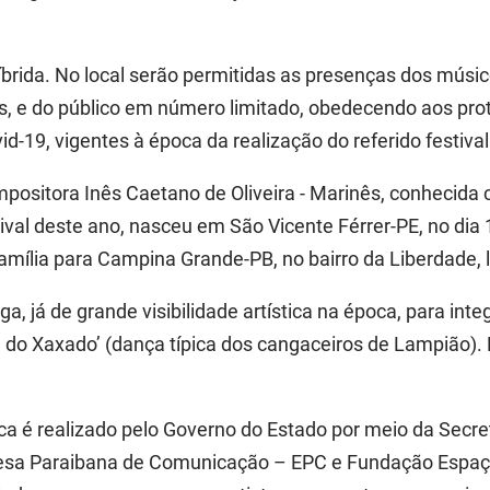
brida. No local serão permitidas as presenças dos músic
os, e do público em número limitado, obedecendo aos pr
-19, vigentes à época da realização do referido festival
positora Inês Caetano de Oliveira - Marinês, conhecida 
val deste ano, nasceu em São Vicente Férrer-PE, no di
mília para Campina Grande-PB, no bairro da Liberdade, l
ga, já de grande visibilidade artística na época, para in
a do Xaxado’ (dança típica dos cangaceiros de Lampião)
ica é realizado pelo Governo do Estado por meio da Secr
esa Paraibana de Comunicação – EPC e Fundação Espaço