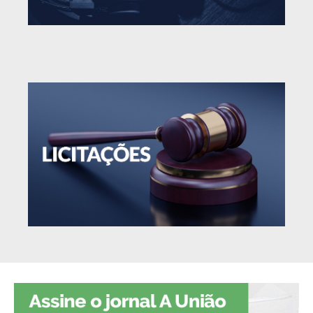
PBGÁS
PB Saúde
PBTUR
PBPREV
Projeto Cooperar
PROCASE
PROCON
Polícia Militar
Polícia Civil
Rádio Tabajara