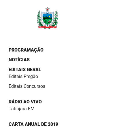
PBGÁS
PB Saúde
PBTUR
PBPREV
PROGRAMAÇÃO
Projeto Cooperar
NOTÍCIAS
PROCASE
EDITAIS GERAL
Editais Pregão
PROCON
Editais Concursos
Polícia Militar
RÁDIO AO VIVO
Polícia Civil
Tabajara FM
Rádio Tabajara
CARTA ANUAL DE 2019