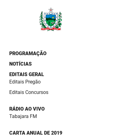
PBGÁS
PB Saúde
PBTUR
PBPREV
PROGRAMAÇÃO
Projeto Cooperar
NOTÍCIAS
PROCASE
EDITAIS GERAL
Editais Pregão
PROCON
Editais Concursos
Polícia Militar
RÁDIO AO VIVO
Polícia Civil
Tabajara FM
Rádio Tabajara
CARTA ANUAL DE 2019