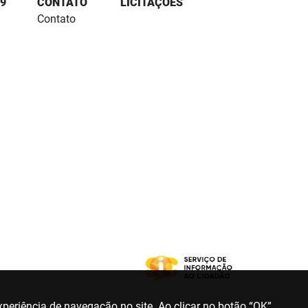
9
CONTATO
LICITAÇÕES
Contato
periência de navegação no site. Ao clicar no botão “OK”