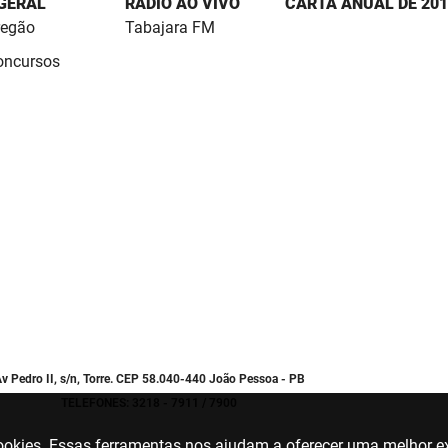
 GERAL
RÁDIO AO VIVO
CARTA ANUAL DE 201
regão
Tabajara FM
Concursos
v Pedro II, s/n, Torre. CEP 58.040-440 João Pessoa - PB
TELEFONES: 3218 - 7911 / 7900
 cookies. Essas ferramentas nos ajudam a oferecer uma melhor ex