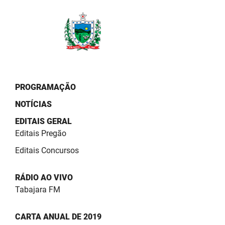
PBGÁS
PB Saúde
PBTUR
PBPREV
PROGRAMAÇÃO
Projeto Cooperar
NOTÍCIAS
PROCASE
EDITAIS GERAL
Editais Pregão
PROCON
Editais Concursos
Polícia Militar
RÁDIO AO VIVO
Polícia Civil
Tabajara FM
Rádio Tabajara
CARTA ANUAL DE 2019