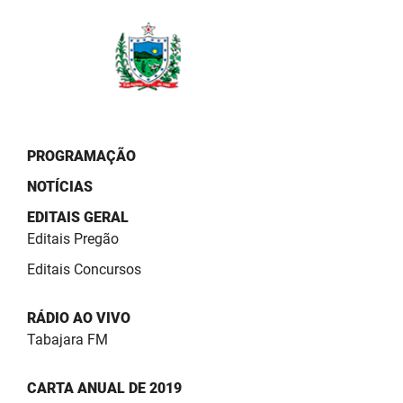
PBGÁS
PB Saúde
PBTUR
PBPREV
PROGRAMAÇÃO
Projeto Cooperar
NOTÍCIAS
PROCASE
EDITAIS GERAL
Editais Pregão
PROCON
Editais Concursos
Polícia Militar
RÁDIO AO VIVO
Polícia Civil
Tabajara FM
Rádio Tabajara
CARTA ANUAL DE 2019