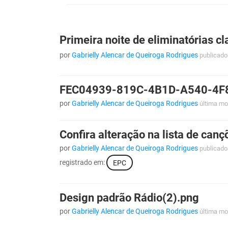
Primeira noite de eliminatórias cl
por
Gabrielly Alencar de Queiroga Rodrigues
publicado
FEC04939-819C-4B1D-A540-4F
por
Gabrielly Alencar de Queiroga Rodrigues
última mo
Confira alteração na lista de canç
por
Gabrielly Alencar de Queiroga Rodrigues
publicado
registrado em:
EPC
Design padrão Rádio(2).png
por
Gabrielly Alencar de Queiroga Rodrigues
última mo