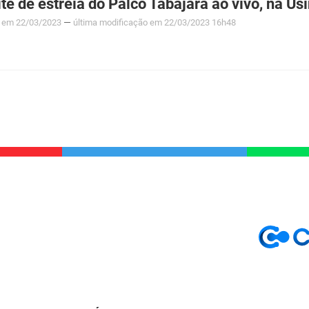
 de estreia do Palco Tabajara ao vivo, na Us
—
em 22/03/2023
última modificação
em 22/03/2023 16h48