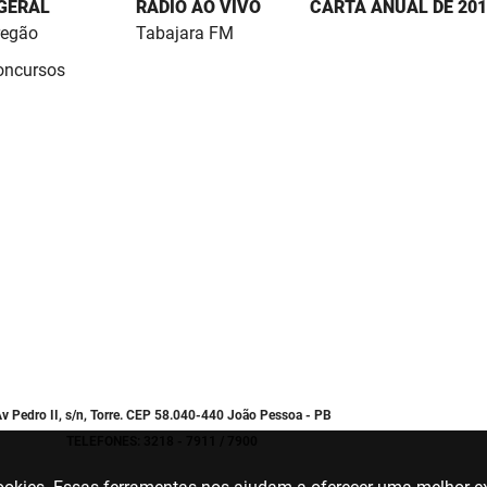
 GERAL
RÁDIO AO VIVO
CARTA ANUAL DE 201
regão
Tabajara FM
Concursos
v Pedro II, s/n, Torre. CEP 58.040-440 João Pessoa - PB
TELEFONES: 3218 - 7911 / 7900