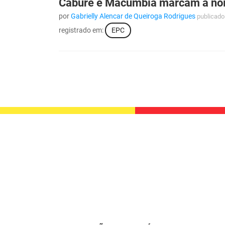
Caburé e Macumbia marcam a noite
por
Gabrielly Alencar de Queiroga Rodrigues
publicado
registrado em:
EPC