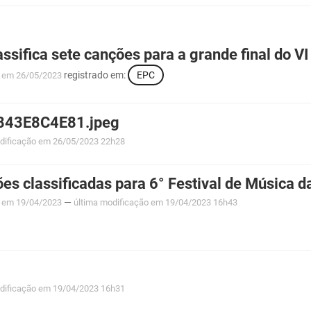
assifica sete canções para a grande final do V
registrado em:
EPC
em 26/05/2023
843E8C4E81.jpeg
dificação
em 26/05/2023 22h28
ões classificadas para 6° Festival de Música d
—
em 19/04/2023
última modificação
em 19/04/2023 16h43
dificação
em 19/04/2023 16h31