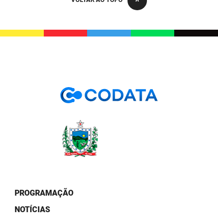
PBGÁS
PB Saúde
PBTUR
PBPREV
Projeto Cooperar
PROCASE
PROCON
Polícia Militar
Polícia Civil
PROGRAMAÇÃO
Rádio Tabajara
NOTÍCIAS