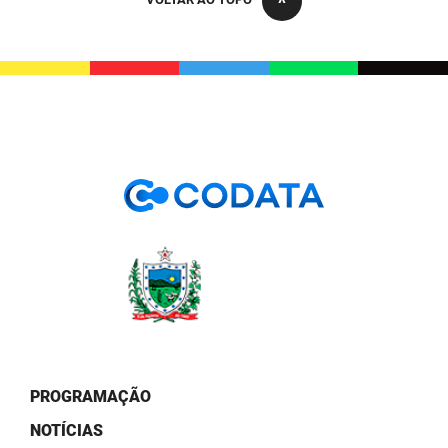
PBGÁS
PB Saúde
PBTUR
PBPREV
Projeto Cooperar
PROCASE
PROCON
Polícia Militar
Polícia Civil
PROGRAMAÇÃO
Rádio Tabajara
NOTÍCIAS