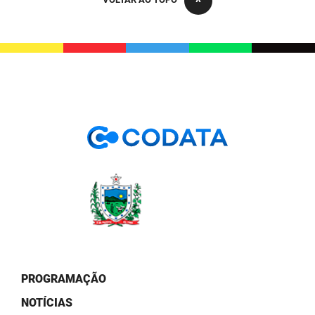
PBGÁS
PB Saúde
PBTUR
PBPREV
Projeto Cooperar
PROCASE
PROCON
Polícia Militar
Polícia Civil
PROGRAMAÇÃO
Rádio Tabajara
NOTÍCIAS