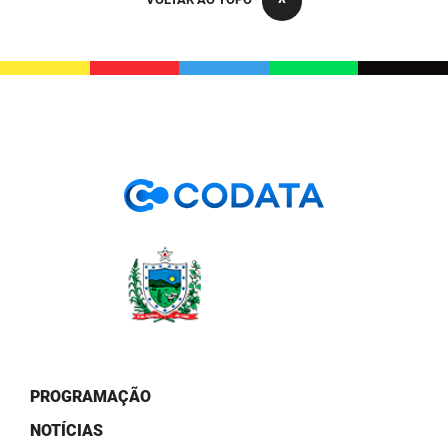
PBGÁS
PB Saúde
PBTUR
PBPREV
Projeto Cooperar
PROCASE
PROCON
Polícia Militar
Polícia Civil
PROGRAMAÇÃO
Rádio Tabajara
NOTÍCIAS