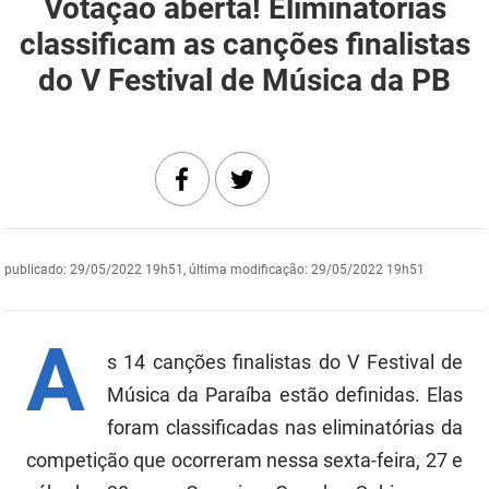
Votação aberta! Eliminatórias
DER
Desenvolvimento e da Articulação Municipal
classificam as canções finalistas
do V Festival de Música da PB
DETRAN
Desenvolvimento Humano
EMPAER
Educação
ESPEP
Empreender
EPC
Secretaria de Fazenda
publicado
:
29/05/2022 19h51
,
última modificação
:
29/05/2022 19h51
FAC
Secretaria de Governo
Fapesq
Infraestrutura e dos Recursos Hídricos
A
s 14 canções finalistas do V Festival de
Fundação Casa de José Américo
Juventude, Esporte e Lazer
Música da Paraíba estão definidas. Elas
FUNAD
Meio Ambiente e Sustentabilidade
foram classificadas nas eliminatórias da
competição que ocorreram nessa sexta-feira, 27 e
FUNDAC
Mulher e da Diversidade Humana