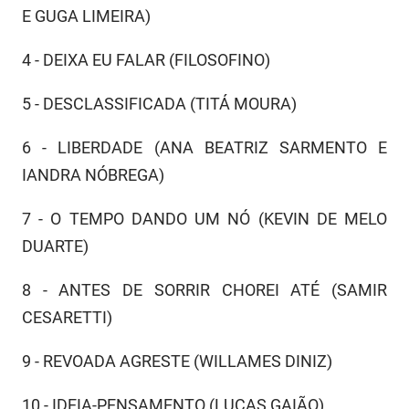
PBGÁS
E GUGA LIMEIRA)
PB Saúde
4 - DEIXA EU FALAR (FILOSOFINO)
PBTUR
5 - DESCLASSIFICADA (TITÁ MOURA)
PBPREV
6 - LIBERDADE (ANA BEATRIZ SARMENTO E
Projeto Cooperar
IANDRA NÓBREGA)
PROCASE
7 - O TEMPO DANDO UM NÓ (KEVIN DE MELO
DUARTE)
PROCON
8 - ANTES DE SORRIR CHOREI ATÉ (SAMIR
Polícia Militar
CESARETTI)
Polícia Civil
9 - REVOADA AGRESTE (WILLAMES DINIZ)
Rádio Tabajara
10 - IDEIA-PENSAMENTO (LUCAS GAIÃO)