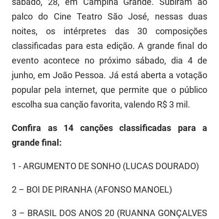
sábado, 28, em Campina Grande. Subiram ao
FUNES
Planejamento, Orçamento e Gestão
palco do Cine Teatro São José, nessas duas
noites, os intérpretes das 30 composições
FUNESC
Procuradoria Geral do Estado
classificadas para esta edição. A grande final do
IMEQ
Representação Institucional
evento acontece no próximo sábado, dia 4 de
junho, em João Pessoa. Já está aberta a votação
IASS
Saúde
popular pela internet, que permite que o público
IPHAEP
Segurança e Defesa Social
escolha sua canção favorita, valendo R$ 3 mil.
JUCEP
Turismo e Desenvolvimento Econômico
Confira as 14 canções classificadas para a
LIFESA
grande final:
LOTEP
1 - ARGUMENTO DE SONHO (LUCAS DOURADO)
Ouvidoria Geral do Estado
2 – BOI DE PIRANHA (AFONSO MANOEL)
PAP
3 – BRASIL DOS ANOS 20 (RUANNA GONÇALVES