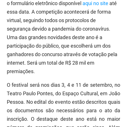
o formulário eletrônico disponível
aqui no site
até
FUNES
Planejamento, Orçamento e Gestão
essa data. A competição acontecerá de forma
FUNESC
Procuradoria Geral do Estado
virtual, seguindo todos os protocolos de
segurança devido a pandemia do coronavírus.
IMEQ
Representação Institucional
Uma das grandes novidades deste ano é a
IASS
Saúde
participação do público, que escolherá um dos
ganhadores do concurso através de votação pela
IPHAEP
Segurança e Defesa Social
internet. Será um total de R$ 28 mil em
JUCEP
Turismo e Desenvolvimento Econômico
premiações.
LIFESA
O festival será nos dias 3, 4 e 11 de setembro, no
Teatro Paulo Pontes, do Espaço Cultural, em João
LOTEP
Pessoa. No edital do evento estão descritos quais
Ouvidoria Geral do Estado
os documentos são necessários para o ato da
PAP
inscrição. O destaque deste ano está no maior