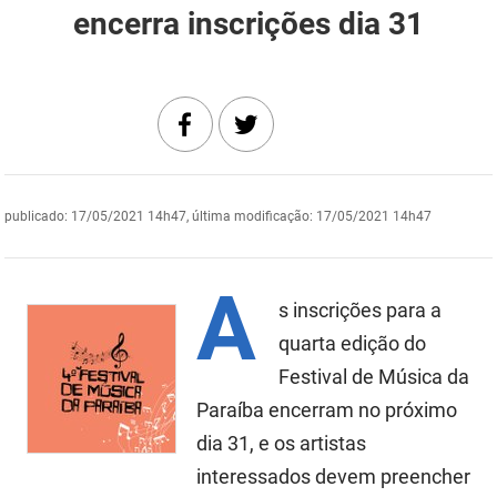
encerra inscrições dia 31
DER
Desenvolvimento e da Articulação Municipal
DETRAN
Desenvolvimento Humano
EMPAER
Educação
ESPEP
Empreender
publicado
:
17/05/2021 14h47
,
última modificação
:
17/05/2021 14h47
EPC
Secretaria de Fazenda
FAC
Secretaria de Governo
A
s inscrições para a
Fapesq
Infraestrutura e dos Recursos Hídricos
quarta edição do
Fundação Casa de José Américo
Festival de Música da
Juventude, Esporte e Lazer
Paraíba encerram no próximo
FUNAD
Meio Ambiente e Sustentabilidade
dia 31, e os artistas
FUNDAC
Mulher e da Diversidade Humana
interessados devem preencher