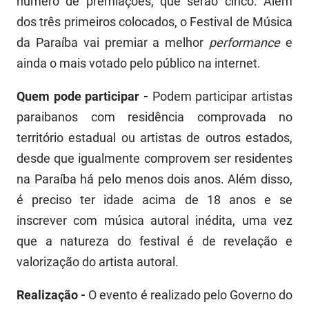
número de premiações, que serão cinco. Além
PBGÁS
dos três primeiros colocados, o Festival de Música
PB Saúde
da Paraíba vai premiar a melhor
performance
e
ainda o mais votado pelo público na internet.
PBTUR
Quem pode participar -
Podem participar artistas
PBPREV
paraibanos com residência comprovada no
Projeto Cooperar
território estadual ou artistas de outros estados,
desde que igualmente comprovem ser residentes
PROCASE
na Paraíba há pelo menos dois anos. Além disso,
PROCON
é preciso ter idade acima de 18 anos e se
inscrever com música autoral inédita, uma vez
Polícia Militar
que a natureza do festival é de revelação e
Polícia Civil
valorização do artista autoral.
Rádio Tabajara
Realização -
O evento é realizado pelo Governo do