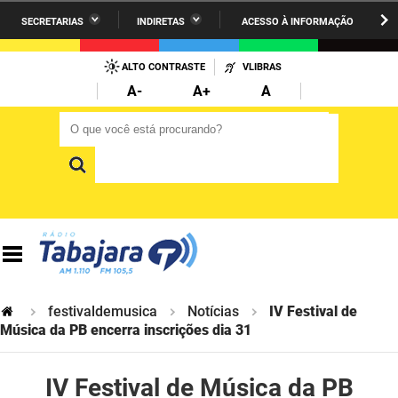
SECRETARIAS
INDIRETAS
ACESSO À INFORMAÇÃO
A União
Administração
IR
PARA
ALTO CONTRASTE
VLIBRAS
AESA
Administração Penitenciária
O
A-
A+
A
CONTEÚDO
ARPB
Agricultura Familiar e Desenvolvimento do Semiárido
O que você está procurando?
O que você está procurando?
Agevisa
Casa Civil do Governador
Cagepa
Casa Militar do Governador
Cehap
Ciência, Tecnologia, Inovação e Ensino Superior
Cinep
Comunicação Institucional
Codata
Controladoria Geral do Estado
festivaldemusica
Notícias
IV Festival de
Música da PB encerra inscrições dia 31
Companhia Docas
Cultura
IV Festival de Música da PB
Corpo de Bombeiros
Desenvolvimento da Agropecuária e Pesca