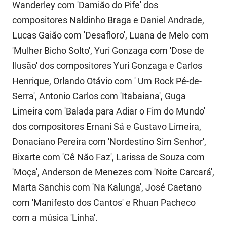
SUDEMA
Wanderley com 'Damião do Pife' dos
compositores Naldinho Braga e Daniel Andrade,
SUPLAN
Lucas Gaião com 'Desafloro', Luana de Melo com
UEPB
'Mulher Bicho Solto', Yuri Gonzaga com 'Dose de
Ilusão' dos compositores Yuri Gonzaga e Carlos
Henrique, Orlando Otávio com ' Um Rock Pé-de-
Serra', Antonio Carlos com 'Itabaiana', Guga
Limeira com 'Balada para Adiar o Fim do Mundo'
dos compositores Ernani Sá e Gustavo Limeira,
Donaciano Pereira com 'Nordestino Sim Senhor',
Bixarte com 'Cê Não Faz', Larissa de Souza com
'Moça', Anderson de Menezes com 'Noite Carcará',
Marta Sanchis com 'Na Kalunga', José Caetano
com 'Manifesto dos Cantos' e Rhuan Pacheco
com a música 'Linha'.