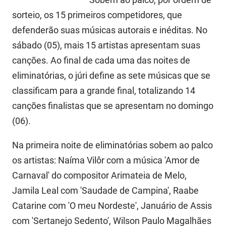
FUNES
Planejamento, Orçamento e Gestão
sorteio, os 15 primeiros competidores, que
defenderão suas músicas autorais e inéditas. No
FUNESC
Procuradoria Geral do Estado
sábado (05), mais 15 artistas apresentam suas
IMEQ
Representação Institucional
canções. Ao final de cada uma das noites de
eliminatórias, o júri define as sete músicas que se
IASS
Saúde
classificam para a grande final, totalizando 14
IPHAEP
Segurança e Defesa Social
canções finalistas que se apresentam no domingo
(06).
JUCEP
Turismo e Desenvolvimento Econômico
LIFESA
Na primeira noite de eliminatórias sobem ao palco
os artistas: Naíma Vilôr com a música 'Amor de
LOTEP
Carnaval' do compositor Arimateia de Melo,
Ouvidoria Geral do Estado
Jamila Leal com 'Saudade de Campina', Raabe
Catarine com 'O meu Nordeste', Januário de Assis
PAP
com 'Sertanejo Sedento', Wilson Paulo Magalhães