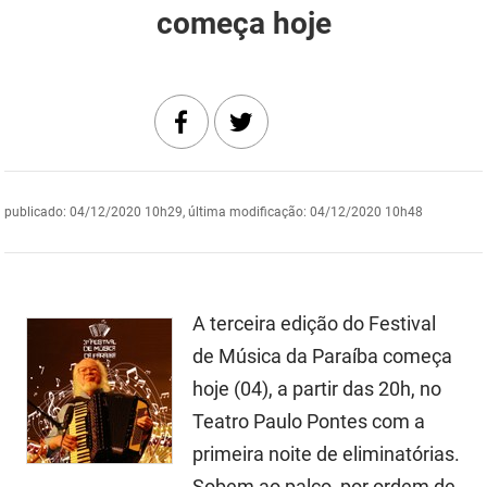
começa hoje
DER
Desenvolvimento e da Articulação Municipal
DETRAN
Desenvolvimento Humano
EMPAER
Educação
ESPEP
Empreender
publicado
:
04/12/2020 10h29
,
última modificação
:
04/12/2020 10h48
EPC
Secretaria de Fazenda
FAC
Secretaria de Governo
Fapesq
Infraestrutura e dos Recursos Hídricos
A terceira edição do Festival
de Música da Paraíba começa
Fundação Casa de José Américo
Juventude, Esporte e Lazer
hoje (04), a partir das 20h, no
FUNAD
Meio Ambiente e Sustentabilidade
Teatro Paulo Pontes com a
primeira noite de eliminatórias.
FUNDAC
Mulher e da Diversidade Humana
Sobem ao palco, por ordem de