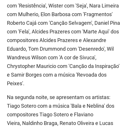
PBGÁS
com 'Resistência', Wister com 'Seja', Nara Limeira
com Mulherio, Elon Barbosa com 'Fragmentos'
PB Saúde
Roberto Cajá com 'Canção Selvagem', Daniel Pina
PBTUR
com 'Fela', Alcides Prazeres com 'Marte Aqui' dos
compositores Alcides Prazeres e Alexandre
PBPREV
Eduardo, Tom Drummond com 'Desenredo', Wil
Projeto Cooperar
Wandreus Wilson com 'A cor de Sivuca',
Chrystopher Mauricio com 'Canção da Inspiração'
PROCASE
e Samir Borges com a música 'Revoada dos
PROCON
Peixes'.
Polícia Militar
Na segunda noite, se apresentam os artistas:
Polícia Civil
Tiago Sotero com a música 'Bala e Neblina' dos
compositores Tiago Sotero e Flaviano
Rádio Tabajara
Vieira, Naldinho Braga, Renato Oliveira e Lucas