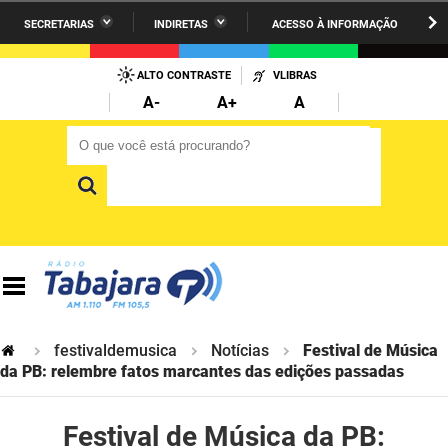
SECRETARIAS
INDIRETAS
ACESSO À INFORMAÇÃO
A União
Administração
IR
PARA
ALTO CONTRASTE
VLIBRAS
AESA
Administração Penitenciária
O
A-
A+
A
CONTEÚDO
ARPB
Agricultura Familiar e Desenvolvimento do Semiárido
O que você está procurando?
O que você está procurando?
Agevisa
Casa Civil do Governador
Cagepa
Casa Militar do Governador
Cehap
Ciência, Tecnologia, Inovação e Ensino Superior
Cinep
Comunicação Institucional
Codata
Controladoria Geral do Estado
festivaldemusica
Notícias
Festival de Música
da PB: relembre fatos marcantes das edições passadas
Companhia Docas
Cultura
Festival de Música da PB:
Corpo de Bombeiros
Desenvolvimento da Agropecuária e Pesca