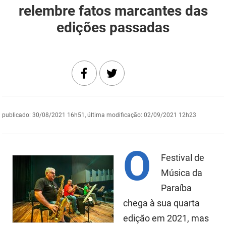
relembre fatos marcantes das
DER
Desenvolvimento e da Articulação Municipal
edições passadas
DETRAN
Desenvolvimento Humano
EMPAER
Educação
ESPEP
Empreender
EPC
Secretaria de Fazenda
publicado
:
30/08/2021 16h51
,
última modificação
:
02/09/2021 12h23
FAC
Secretaria de Governo
O
Fapesq
Infraestrutura e dos Recursos Hídricos
Festival de
Fundação Casa de José Américo
Juventude, Esporte e Lazer
Música da
Paraíba
FUNAD
Meio Ambiente e Sustentabilidade
chega à sua quarta
FUNDAC
Mulher e da Diversidade Humana
edição em 2021, mas