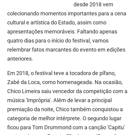
desde 2018 vem
FUNES
Planejamento, Orçamento e Gestão
colecionando momentos importantes para a cena
FUNESC
Procuradoria Geral do Estado
cultural e artística do Estado, assim como
apresentações memoráveis. Faltando apenas
IMEQ
Representação Institucional
quatro dias para o início do festival, vamos
IASS
Saúde
relembrar fatos marcantes do evento em edições
anteriores.
IPHAEP
Segurança e Defesa Social
Em 2018, o festival teve a tocadora de pífano,
JUCEP
Turismo e Desenvolvimento Econômico
Zabé da Loca, como homenageada. Na ocasião,
LIFESA
Chico Limeira saiu vencedor da competição com a
LOTEP
música 'Imprópria'. Além de levar a principal
premiação da noite, Chico também conquistou a
Ouvidoria Geral do Estado
categoria de melhor intérprete. O segundo lugar
PAP
ficou para Tom Drummond com a canção 'Capitu'