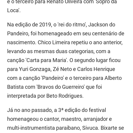
e o terceiro para Renato Oliveira com 'Sopro da
PBGÁS
Loca'.
PB Saúde
Na edição de 2019, o 'rei do ritmo', Jackson do
PBTUR
Pandeiro, foi homenageado em seu centenário de
nascimento. Chico Limeira repetiu o ano anterior,
PBPREV
levando as mesmas duas categorias, com a
Projeto Cooperar
canção 'Carta para Maria'. O segundo lugar ficou
para Yuri Gonzaga, Zé Neto e Carlos Henrique
PROCASE
com a canção 'Pandeiro' e o terceiro para Alberto
PROCON
Batista com 'Bravos do Guerreiro' que foi
interpretada por Beto Rodrigues.
Polícia Militar
Polícia Civil
Já no ano passado, a 3ª edição do festival
homenageou o cantor, maestro, arranjador e
Rádio Tabajara
multi-instrumentista paraibano, Sivuca. Bixarte se