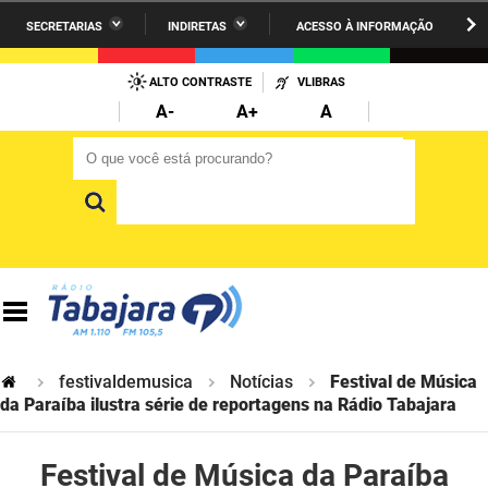
SECRETARIAS
INDIRETAS
ACESSO À INFORMAÇÃO
A União
Administração
IR
PARA
ALTO CONTRASTE
VLIBRAS
AESA
Administração Penitenciária
O
A-
A+
A
CONTEÚDO
ARPB
Agricultura Familiar e Desenvolvimento do Semiárido
O que você está procurando?
O que você está procurando?
Agevisa
Casa Civil do Governador
Cagepa
Casa Militar do Governador
Cehap
Ciência, Tecnologia, Inovação e Ensino Superior
Cinep
Comunicação Institucional
Codata
Controladoria Geral do Estado
festivaldemusica
Notícias
Festival de Música
da Paraíba ilustra série de reportagens na Rádio Tabajara
Companhia Docas
Cultura
Festival de Música da Paraíba
Corpo de Bombeiros
Desenvolvimento da Agropecuária e Pesca