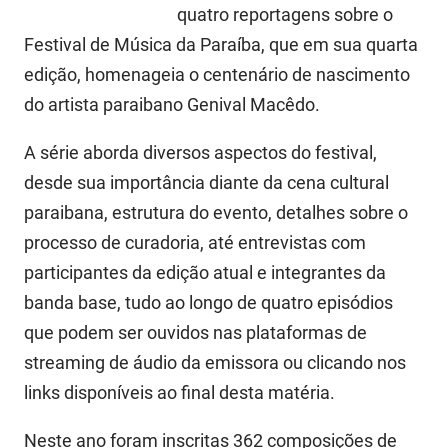
quatro reportagens sobre o
FUNES
Planejamento, Orçamento e Gestão
Festival de Música da Paraíba, que em sua quarta
FUNESC
Procuradoria Geral do Estado
edição, homenageia o centenário de nascimento
do artista paraibano Genival Macêdo.
IMEQ
Representação Institucional
A série aborda diversos aspectos do festival,
IASS
Saúde
desde sua importância diante da cena cultural
IPHAEP
Segurança e Defesa Social
paraibana, estrutura do evento, detalhes sobre o
processo de curadoria, até entrevistas com
JUCEP
Turismo e Desenvolvimento Econômico
participantes da edição atual e integrantes da
LIFESA
banda base, tudo ao longo de quatro episódios
LOTEP
que podem ser ouvidos nas plataformas de
streaming de áudio da emissora ou clicando nos
Ouvidoria Geral do Estado
links disponíveis ao final desta matéria.
PAP
Neste ano foram inscritas 362 composições de