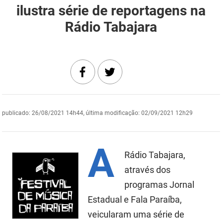
ilustra série de reportagens na
DER
Desenvolvimento e da Articulação Municipal
Rádio Tabajara
DETRAN
Desenvolvimento Humano
EMPAER
Educação
ESPEP
Empreender
EPC
Secretaria de Fazenda
publicado
:
26/08/2021 14h44
,
última modificação
:
02/09/2021 12h29
FAC
Secretaria de Governo
A
Fapesq
Infraestrutura e dos Recursos Hídricos
Rádio Tabajara,
Fundação Casa de José Américo
Juventude, Esporte e Lazer
através dos
programas Jornal
FUNAD
Meio Ambiente e Sustentabilidade
Estadual e Fala Paraíba,
FUNDAC
Mulher e da Diversidade Humana
veicularam uma série de