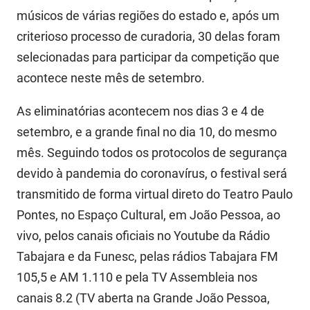
PBGÁS
músicos de várias regiões do estado e, após um
criterioso processo de curadoria, 30 delas foram
PB Saúde
selecionadas para participar da competição que
PBTUR
acontece neste mês de setembro.
PBPREV
As eliminatórias acontecem nos dias 3 e 4 de
setembro, e a grande final no dia 10, do mesmo
Projeto Cooperar
mês. Seguindo todos os protocolos de segurança
PROCASE
devido à pandemia do coronavírus, o festival será
PROCON
transmitido de forma virtual direto do Teatro Paulo
Pontes, no Espaço Cultural, em João Pessoa, ao
Polícia Militar
vivo, pelos canais oficiais no Youtube da Rádio
Polícia Civil
Tabajara e da Funesc, pelas rádios Tabajara FM
105,5 e AM 1.110 e pela TV Assembleia nos
Rádio Tabajara
canais 8.2 (TV aberta na Grande João Pessoa,