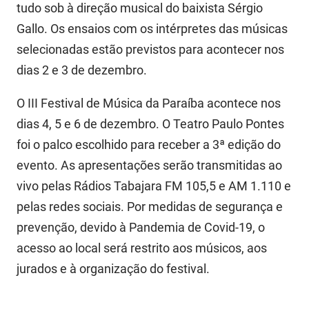
tudo sob à direção musical do baixista Sérgio
PBGÁS
Gallo. Os ensaios com os intérpretes das músicas
PB Saúde
selecionadas estão previstos para acontecer nos
dias 2 e 3 de dezembro.
PBTUR
PBPREV
O III Festival de Música da Paraíba acontece nos
dias 4, 5 e 6 de dezembro. O Teatro Paulo Pontes
Projeto Cooperar
foi o palco escolhido para receber a 3ª edição do
PROCASE
evento. As apresentações serão transmitidas ao
vivo pelas Rádios Tabajara FM 105,5 e AM 1.110 e
PROCON
pelas redes sociais. Por medidas de segurança e
Polícia Militar
prevenção, devido à Pandemia de Covid-19, o
acesso ao local será restrito aos músicos, aos
Polícia Civil
jurados e à organização do festival.
Rádio Tabajara