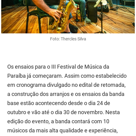
FUNES
Planejamento, Orçamento e Gestão
FUNESC
Procuradoria Geral do Estado
IMEQ
Representação Institucional
Foto: Thercles Silva
IASS
Saúde
IPHAEP
Segurança e Defesa Social
Os ensaios para o III Festival de Música da
JUCEP
Turismo e Desenvolvimento Econômico
Paraíba já começaram. Assim como estabelecido
em cronograma divulgado no edital de retomada,
LIFESA
a construção dos arranjos e os ensaios da banda
LOTEP
base estão acontecendo desde o dia 24 de
outubro e vão até o dia 30 de novembro. Nesta
Ouvidoria Geral do Estado
edição do evento, a banda contará com 10
PAP
músicos da mais alta qualidade e experiência,