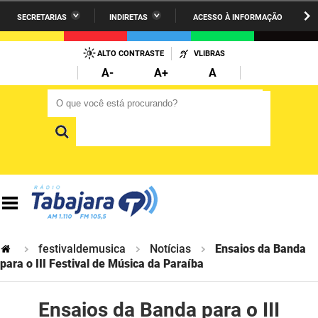
SECRETARIAS
INDIRETAS
ACESSO À INFORMAÇÃO
A União
Administração
IR
PARA
ALTO CONTRASTE
VLIBRAS
AESA
Administração Penitenciária
O
A-
A+
A
CONTEÚDO
ARPB
Agricultura Familiar e Desenvolvimento do Semiárido
O que você está procurando?
O que você está procurando?
Agevisa
Casa Civil do Governador
Cagepa
Casa Militar do Governador
Cehap
Ciência, Tecnologia, Inovação e Ensino Superior
Cinep
Comunicação Institucional
Codata
Controladoria Geral do Estado
festivaldemusica
Notícias
Ensaios da Banda
para o III Festival de Música da Paraíba
Companhia Docas
Cultura
Ensaios da Banda para o III
Corpo de Bombeiros
Desenvolvimento da Agropecuária e Pesca