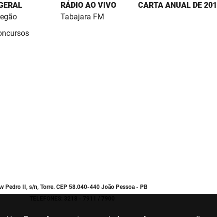
 GERAL
RÁDIO AO VIVO
CARTA ANUAL DE 201
regão
Tabajara FM
Concursos
v Pedro II, s/n, Torre. CEP 58.040-440 João Pessoa - PB
TELEFONES: 3218 - 7911 / 7900