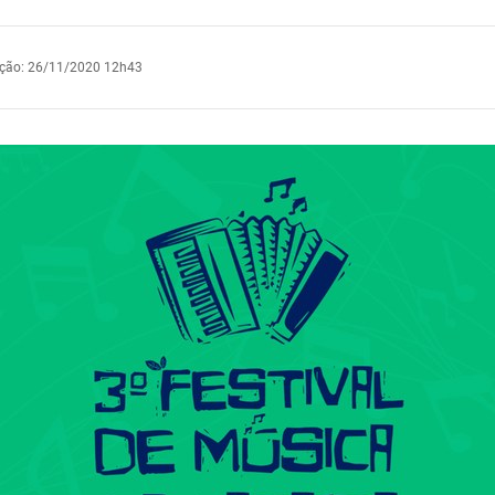
ação
:
26/11/2020 12h43