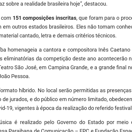
 sobre a realidade brasileira hoje”, destacou.
u com
151 composições inscritas
, que foram para o pro
am em outros estados brasileiros. Eles não tomam conh
terial cantado, letra e demais critérios técnicos.
íba homenageia a cantora e compositora Inês Caetano d
s eliminatórias da competição deste ano acontecerão nos
 Teatro São José, em Campina Grande, e a grande final no
 João Pessoa.
formato híbrido. No local serão permitidas as presença
o de jurados, e do público em número limitado, obedece
-19, vigentes à época da realização do referido festival
úsica é realizado pelo Governo do Estado por meio
resa Paraibana de Comunicação – EPC e Fundação Espaço