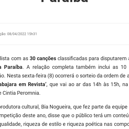
ação
:
08/04/2022 15h31
 lista com as
30 canções
classificadas para disputarem 
a Paraíba
. A relação completa também inclui as 10
o. Nesta sexta-feira (8) ocorrerá o sorteio da ordem de 
abajara em Revista’
, que vai ao ar das 14h às 15h, n
e Cintia Peromnia.
produtora cultural, Bia Nogueira, que fez parte da equip
ompetição deste ano, disse que o público terá um conteú
 qualidade, riqueza de estilo e riqueza poética nas com