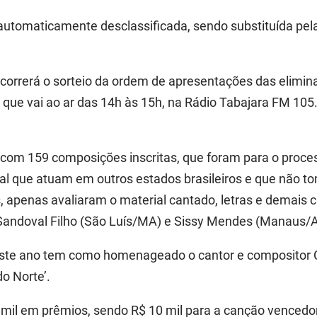
automaticamente desclassificada, sendo substituída pela 
correrá o sorteio da ordem de apresentações das eliminat
, que vai ao ar das 14h às 15h, na
Rádio Tabajara FM 105
com 159 composições inscritas, que foram para o proces
ical que atuam em outros estados brasileiros e que não
apenas avaliaram o material cantado, letras e demais cr
Sandoval Filho (São
Luís
/MA) e
Sissy
Mendes (Manaus/A
ste ano tem como homenageado o cantor e compositor Ca
o Norte’.
mil em prêmios, sendo R$ 10 mil para a canção vencedor