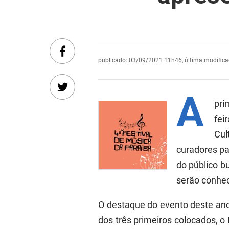
publicado
:
03/09/2021 11h46
,
última modific
A
pri
fei
Cul
curadores pa
do público b
serão conhec
O destaque do evento deste ano
dos três primeiros colocados, o