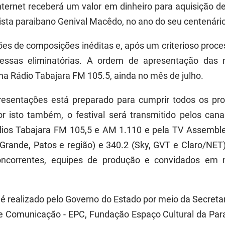
internet receberá um valor em dinheiro para aquisição 
tista paraibano Genival Macêdo, no ano do seu centenári
ões de composições inéditas e, após um criterioso proce
dessas eliminatórias. A ordem de apresentação das 
na Rádio Tabajara FM 105.5, ainda no mês de julho.
resentações está preparado para cumprir todos os pro
r isto também, o festival será transmitido pelos cana
dios Tabajara FM 105,5 e AM 1.110 e pela TV Assemble
rande, Patos e região) e 340.2 (Sky, GVT e Claro/NET
concorrentes, equipes de produção e convidados em 
 é realizado pelo Governo do Estado por meio da Secreta
 Comunicação - EPC, Fundação Espaço Cultural da Par