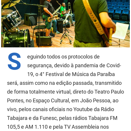
FUNES
Planejamento, Orçamento e Gestão
FUNESC
Procuradoria Geral do Estado
IMEQ
Representação Institucional
IASS
Saúde
S
eguindo todos os protocolos de
IPHAEP
Segurança e Defesa Social
segurança, devido à pandemia de Covid-
JUCEP
Turismo e Desenvolvimento Econômico
19, o 4° Festival de Música da Paraíba
será, assim como na edição passada, transmitido
LIFESA
de forma totalmente virtual, direto do Teatro Paulo
LOTEP
Pontes, no Espaço Cultural, em João Pessoa, ao
vivo, pelos canais oficiais no Youtube da Rádio
Ouvidoria Geral do Estado
Tabajara e da Funesc, pelas rádios Tabajara FM
PAP
105,5 e AM 1.110 e pela TV Assembleia nos