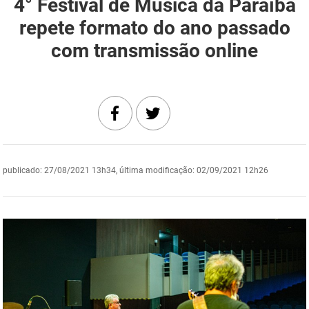
4° Festival de Música da Paraíba
DER
Desenvolvimento e da Articulação Municipal
repete formato do ano passado
com transmissão online
DETRAN
Desenvolvimento Humano
EMPAER
Educação
ESPEP
Empreender
EPC
Secretaria de Fazenda
publicado
:
27/08/2021 13h34
,
última modificação
:
02/09/2021 12h26
FAC
Secretaria de Governo
Fapesq
Infraestrutura e dos Recursos Hídricos
Fundação Casa de José Américo
Juventude, Esporte e Lazer
FUNAD
Meio Ambiente e Sustentabilidade
FUNDAC
Mulher e da Diversidade Humana