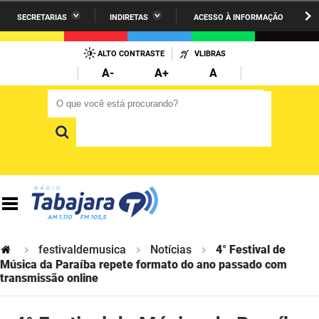
SECRETARIAS
INDIRETAS
ACESSO À INFORMAÇÃO
A União
Administração
IR
PARA
ALTO CONTRASTE
VLIBRAS
AESA
Administração Penitenciária
O
A-
A+
A
CONTEÚDO
ARPB
Agricultura Familiar e Desenvolvimento do Semiárido
O que você está procurando?
O que você está procurando?
Agevisa
Casa Civil do Governador
Cagepa
Casa Militar do Governador
Cehap
Ciência, Tecnologia, Inovação e Ensino Superior
Cinep
Comunicação Institucional
Codata
Controladoria Geral do Estado
festivaldemusica
Notícias
4° Festival de
Música da Paraíba repete formato do ano passado com
Companhia Docas
transmissão online
Cultura
Corpo de Bombeiros
Desenvolvimento da Agropecuária e Pesca