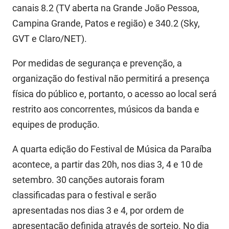
PBGÁS
canais 8.2 (TV aberta na Grande João Pessoa,
Campina Grande, Patos e região) e 340.2 (Sky,
PB Saúde
GVT e Claro/NET).
PBTUR
Por medidas de segurança e prevenção, a
PBPREV
organização do festival não permitirá a presença
física do público e, portanto, o acesso ao local será
Projeto Cooperar
restrito aos concorrentes, músicos da banda e
PROCASE
equipes de produção.
PROCON
A quarta edição do Festival de Música da Paraíba
acontece, a partir das 20h, nos dias 3, 4 e 10 de
Polícia Militar
setembro. 30 canções autorais foram
Polícia Civil
classificadas para o festival e serão
Rádio Tabajara
apresentadas nos dias 3 e 4, por ordem de
apresentação definida através de sorteio. No dia