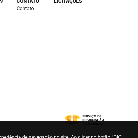
9
CONTATO
LICITAÇÕES
Contato
periência de navegação no site. Ao clicar no botão “OK”