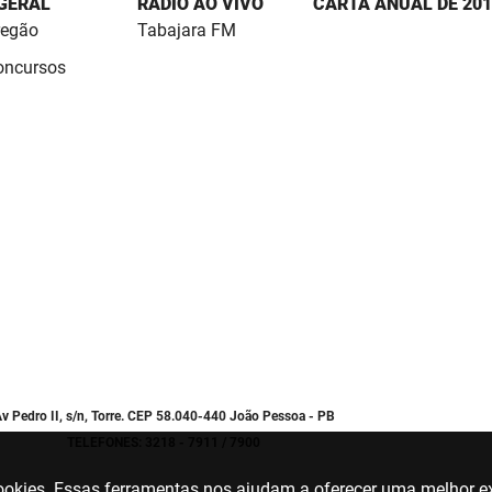
 GERAL
RÁDIO AO VIVO
CARTA ANUAL DE 201
regão
Tabajara FM
Concursos
v Pedro II, s/n, Torre. CEP 58.040-440 João Pessoa - PB
TELEFONES: 3218 - 7911 / 7900
 cookies. Essas ferramentas nos ajudam a oferecer uma melhor ex