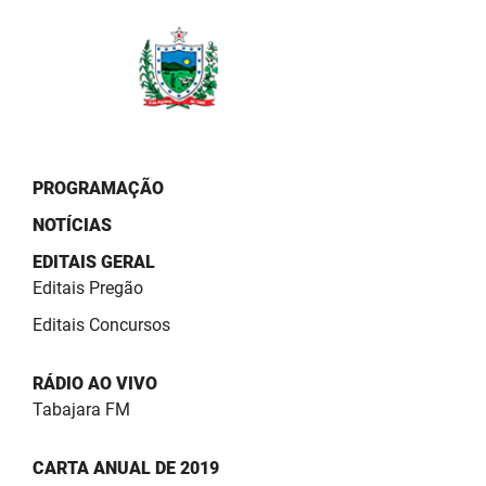
PBGÁS
PB Saúde
PBTUR
PBPREV
PROGRAMAÇÃO
Projeto Cooperar
NOTÍCIAS
PROCASE
EDITAIS GERAL
Editais Pregão
PROCON
Editais Concursos
Polícia Militar
RÁDIO AO VIVO
Polícia Civil
Tabajara FM
Rádio Tabajara
CARTA ANUAL DE 2019