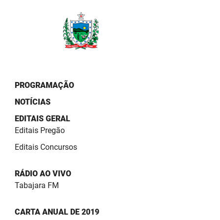
PBGÁS
PB Saúde
PBTUR
PBPREV
PROGRAMAÇÃO
Projeto Cooperar
NOTÍCIAS
PROCASE
EDITAIS GERAL
Editais Pregão
PROCON
Editais Concursos
Polícia Militar
RÁDIO AO VIVO
Polícia Civil
Tabajara FM
Rádio Tabajara
CARTA ANUAL DE 2019