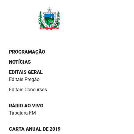
PBGÁS
PB Saúde
PBTUR
PBPREV
PROGRAMAÇÃO
Projeto Cooperar
NOTÍCIAS
PROCASE
EDITAIS GERAL
Editais Pregão
PROCON
Editais Concursos
Polícia Militar
RÁDIO AO VIVO
Polícia Civil
Tabajara FM
Rádio Tabajara
CARTA ANUAL DE 2019