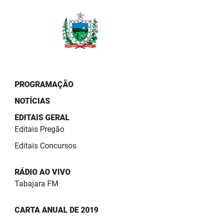
PBGÁS
PB Saúde
PBTUR
PBPREV
PROGRAMAÇÃO
Projeto Cooperar
NOTÍCIAS
PROCASE
EDITAIS GERAL
Editais Pregão
PROCON
Editais Concursos
Polícia Militar
RÁDIO AO VIVO
Polícia Civil
Tabajara FM
Rádio Tabajara
CARTA ANUAL DE 2019