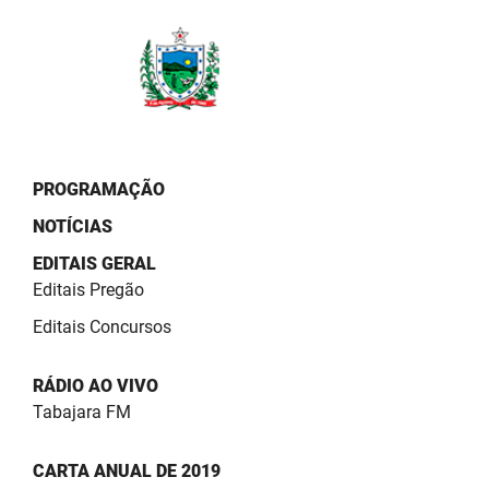
PBGÁS
PB Saúde
PBTUR
PBPREV
PROGRAMAÇÃO
Projeto Cooperar
NOTÍCIAS
PROCASE
EDITAIS GERAL
Editais Pregão
PROCON
Editais Concursos
Polícia Militar
RÁDIO AO VIVO
Polícia Civil
Tabajara FM
Rádio Tabajara
CARTA ANUAL DE 2019