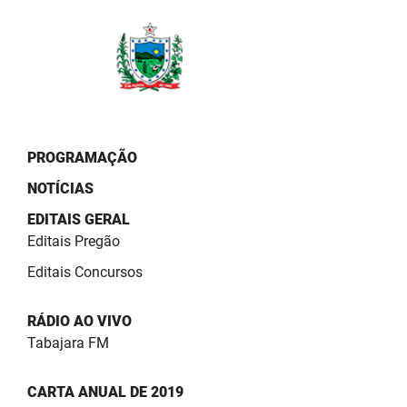
PBGÁS
PB Saúde
PBTUR
PBPREV
PROGRAMAÇÃO
Projeto Cooperar
NOTÍCIAS
PROCASE
EDITAIS GERAL
Editais Pregão
PROCON
Editais Concursos
Polícia Militar
RÁDIO AO VIVO
Polícia Civil
Tabajara FM
Rádio Tabajara
CARTA ANUAL DE 2019