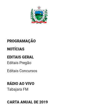
PBGÁS
PB Saúde
PBTUR
PBPREV
PROGRAMAÇÃO
Projeto Cooperar
NOTÍCIAS
PROCASE
EDITAIS GERAL
Editais Pregão
PROCON
Editais Concursos
Polícia Militar
RÁDIO AO VIVO
Polícia Civil
Tabajara FM
Rádio Tabajara
CARTA ANUAL DE 2019