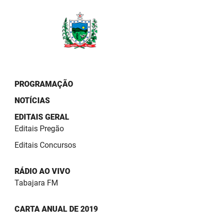
PBGÁS
PB Saúde
PBTUR
PBPREV
PROGRAMAÇÃO
Projeto Cooperar
NOTÍCIAS
PROCASE
EDITAIS GERAL
Editais Pregão
PROCON
Editais Concursos
Polícia Militar
RÁDIO AO VIVO
Polícia Civil
Tabajara FM
Rádio Tabajara
CARTA ANUAL DE 2019