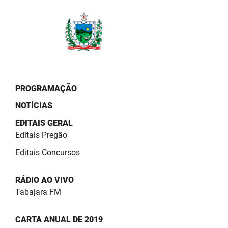
PBGÁS
PB Saúde
PBTUR
PBPREV
PROGRAMAÇÃO
Projeto Cooperar
NOTÍCIAS
PROCASE
EDITAIS GERAL
Editais Pregão
PROCON
Editais Concursos
Polícia Militar
RÁDIO AO VIVO
Polícia Civil
Tabajara FM
Rádio Tabajara
CARTA ANUAL DE 2019