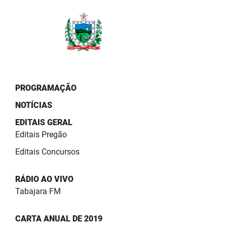
PBGÁS
PB Saúde
PBTUR
PBPREV
PROGRAMAÇÃO
Projeto Cooperar
NOTÍCIAS
PROCASE
EDITAIS GERAL
Editais Pregão
PROCON
Editais Concursos
Polícia Militar
RÁDIO AO VIVO
Polícia Civil
Tabajara FM
Rádio Tabajara
CARTA ANUAL DE 2019